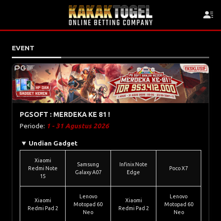
EVENT
PGSOFT : MERDEKA KE 81 !
Periode:
1 - 31 Agustus 2026
Undian Gadget
Xiaomi
Samsung
Infinix Note
Redmi Note
Poco X7
Galaxy A07
Edge
15
Lenovo
Lenovo
Xiaomi
Xiaomi
Motopad 60
Motopad 60
Redmi Pad 2
Redmi Pad 2
Neo
Neo